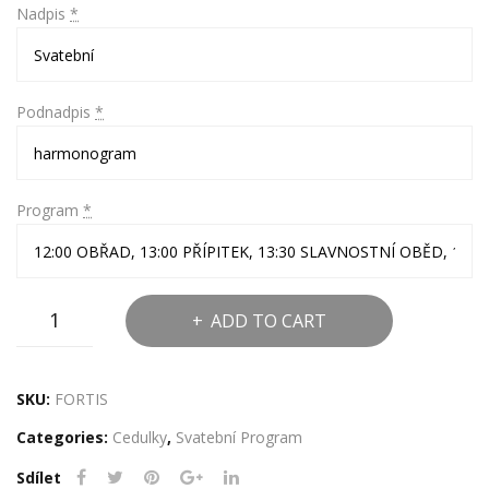
Nadpis
*
Podnadpis
*
Program
*
Editovatelný
ADD TO CART
dřevěný
harmonogram
-
SKU:
FORTIS
Fortis
Categories:
Cedulky
,
Svatební Program
quantity
Sdílet