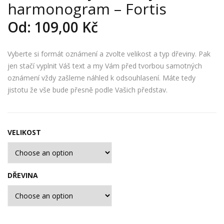
harmonogram – Fortis
dito
vat
vat
ebn
Od:
109,00
Kč
elný
í
dře
har
Vyberte si formát oznámení a zvolte velikost a typ dřeviny. Pak
věn
mo
jen stačí vyplnit Váš text a my Vám před tvorbou samotných
ý
nog
oznámení vždy zašleme náhled k odsouhlasení. Máte tedy
har
ram
jistotu že vše bude přesně podle Vašich představ.
mo
–
nog
Aliu
ram
s
VELIKOST
–
Ord
inari
DŘEVINA
us