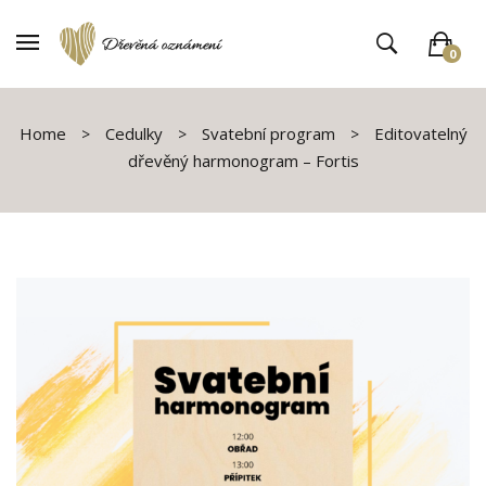
0
V košíku není žádné zboží
Home
Cedulky
Svatební program
Editovatelný
dřevěný harmonogram – Fortis