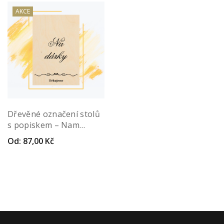
AKCE
Dřevěné označení stolů
s popiskem – Nam
munera
Od:
87,00
Kč