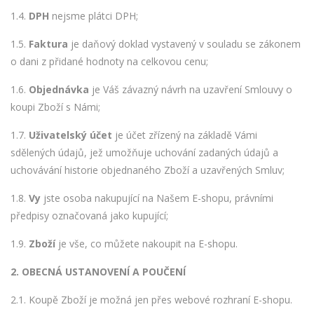
1.4.
DPH
nejsme plátci DPH;
1.5.
Faktura
je daňový doklad vystavený v souladu se zákonem
o dani z přidané hodnoty na celkovou cenu;
1.6.
Objednávka
je Váš závazný návrh na uzavření Smlouvy o
koupi Zboží s Námi;
1.7.
Uživatelský účet
je účet zřízený na základě Vámi
sdělených údajů, jež umožňuje uchování zadaných údajů a
uchovávání historie objednaného Zboží a uzavřených Smluv;
1.8.
Vy
jste osoba nakupující na Našem E-shopu, právními
předpisy označovaná jako kupující;
1.9.
Zboží
je vše, co můžete nakoupit na E-shopu.
2. OBECNÁ USTANOVENÍ A POUČENÍ
2.1. Koupě Zboží je možná jen přes webové rozhraní E-shopu.