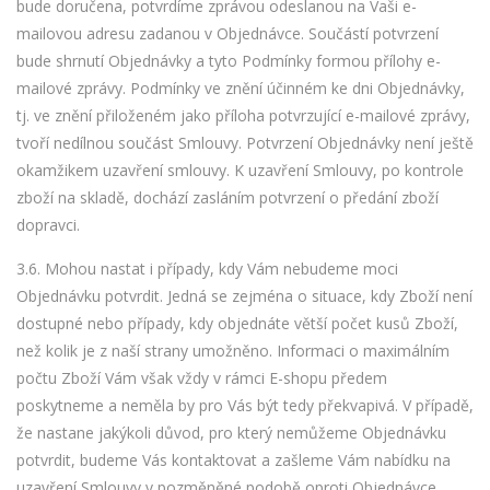
bude doručena, potvrdíme zprávou odeslanou na Vaši e-
mailovou adresu zadanou v Objednávce. Součástí potvrzení
bude shrnutí Objednávky a tyto Podmínky formou přílohy e-
mailové zprávy. Podmínky ve znění účinném ke dni Objednávky,
tj. ve znění přiloženém jako příloha potvrzující e-mailové zprávy,
tvoří nedílnou součást Smlouvy. Potvrzení Objednávky není ještě
okamžikem uzavření smlouvy. K uzavření Smlouvy, po kontrole
zboží na skladě, dochází zasláním potvrzení o předání zboží
dopravci.
3.6. Mohou nastat i případy, kdy Vám nebudeme moci
Objednávku potvrdit. Jedná se zejména o situace, kdy Zboží není
dostupné nebo případy, kdy objednáte větší počet kusů Zboží,
než kolik je z naší strany umožněno. Informaci o maximálním
počtu Zboží Vám však vždy v rámci E-shopu předem
poskytneme a neměla by pro Vás být tedy překvapivá. V případě,
že nastane jakýkoli důvod, pro který nemůžeme Objednávku
potvrdit, budeme Vás kontaktovat a zašleme Vám nabídku na
uzavření Smlouvy v pozměněné podobě oproti Objednávce.