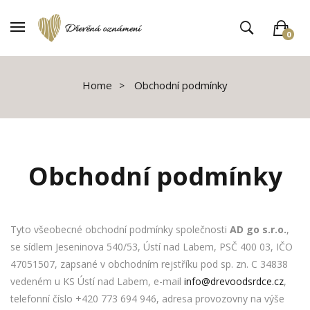
0
V košíku není žádné zboží
Home
Obchodní podmínky
Obchodní podmínky
Tyto všeobecné obchodní podmínky společnosti
AD go s.r.o.
,
se sídlem Jeseninova 540/53, Ústí nad Labem, PSČ 400 03, IČO
47051507, zapsané v obchodním rejstříku pod sp. zn. C 34838
vedeném u KS Ústí nad Labem, e-mail
info@drevoodsrdce.cz
,
telefonní číslo +420 773 694 946, adresa provozovny na výše