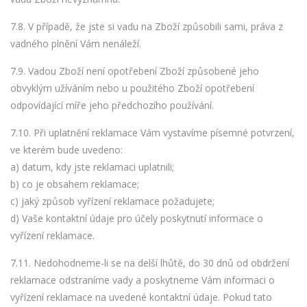
7.8. V případě, že jste si vadu na Zboží způsobili sami, práva z
vadného plnění Vám nenáleží.
7.9. Vadou Zboží není opotřebení Zboží způsobené jeho
obvyklým užíváním nebo u použitého Zboží opotřebení
odpovídající míře jeho předchozího používání.
7.10. Při uplatnění reklamace Vám vystavíme písemné potvrzení,
ve kterém bude uvedeno:
a) datum, kdy jste reklamaci uplatnili;
b) co je obsahem reklamace;
c) jaký způsob vyřízení reklamace požadujete;
d) Vaše kontaktní údaje pro účely poskytnutí informace o
vyřízení reklamace.
7.11. Nedohodneme-li se na delší lhůtě, do 30 dnů od obdržení
reklamace odstraníme vady a poskytneme Vám informaci o
vyřízení reklamace na uvedené kontaktní údaje. Pokud tato