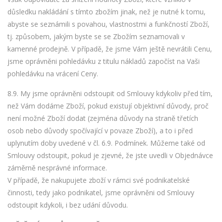
důsledku nakládání s tímto zbožím jinak, než je nutné k tomu,
abyste se seznámili s povahou, vlastnostmi a funkčností Zboží,
tj. způsobem, jakým byste se se Zbožím seznamovali v
kamenné prodejně. V případě, že jsme Vám ještě nevrátili Cenu,
jsme oprávněni pohledávku z titulu nákladů započíst na Vaši
pohledávku na vrácení Ceny.
8.9. My jsme oprávněni odstoupit od Smlouvy kdykoliv před tím,
než Vám dodáme Zboží, pokud existují objektivní důvody, proč
není možné Zboží dodat (zejména důvody na straně třetích
osob nebo důvody spočívající v povaze Zboží), a to i před
uplynutím doby uvedené v čl. 6.9. Podmínek. Můžeme také od
Smlouvy odstoupit, pokud je zjevné, že jste uvedli v Objednávce
záměrně nesprávné informace.
V případě, že nakupujete zboží v rámci své podnikatelské
činnosti, tedy jako podnikatel, jsme oprávněni od Smlouvy
odstoupit kdykoli, i bez udání důvodu.