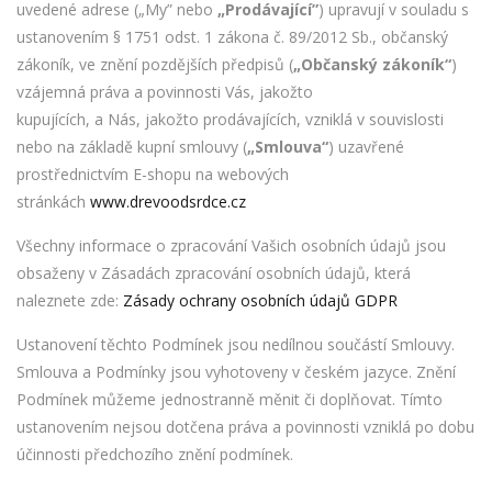
uvedené adrese („My” nebo
„Prodávající”
) upravují v souladu s
ustanovením § 1751 odst. 1 zákona č. 89/2012 Sb., občanský
zákoník, ve znění pozdějších předpisů (
„Občanský zákoník“
)
vzájemná práva a povinnosti Vás, jakožto
kupujících, a Nás, jakožto prodávajících, vzniklá v souvislosti
nebo na základě kupní smlouvy (
„Smlouva“
) uzavřené
prostřednictvím E-shopu na webových
stránkách
www.drevoodsrdce.cz
Všechny informace o zpracování Vašich osobních údajů jsou
obsaženy v Zásadách zpracování osobních údajů, která
naleznete zde:
Zásady ochrany osobních údajů GDPR
Ustanovení těchto Podmínek jsou nedílnou součástí Smlouvy.
Smlouva a Podmínky jsou vyhotoveny v českém jazyce. Znění
Podmínek můžeme jednostranně měnit či doplňovat. Tímto
ustanovením nejsou dotčena práva a povinnosti vzniklá po dobu
účinnosti předchozího znění podmínek.