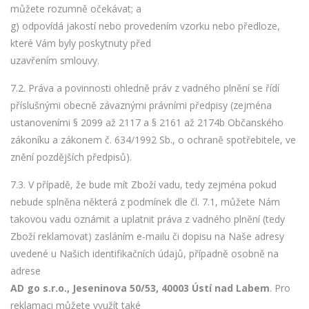
můžete rozumně očekávat; a
g) odpovídá jakostí nebo provedením vzorku nebo předloze,
které Vám byly poskytnuty před
uzavřením smlouvy.
7.2. Práva a povinnosti ohledně práv z vadného plnění se řídí
příslušnými obecně závaznými právními předpisy (zejména
ustanoveními § 2099 až 2117 a § 2161 až 2174b Občanského
zákoníku a zákonem č. 634/1992 Sb., o ochraně spotřebitele, ve
znění pozdějších předpisů).
7.3. V případě, že bude mít Zboží vadu, tedy zejména pokud
nebude splněna některá z podmínek dle čl. 7.1, můžete Nám
takovou vadu oznámit a uplatnit práva z vadného plnění (tedy
Zboží reklamovat) zasláním e-mailu či dopisu na Naše adresy
uvedené u Našich identifikačních údajů, případně osobně na
adrese
AD go s.r.o., Jeseninova 50/53, 40003 Ústí nad Labem
. Pro
reklamaci můžete využít také