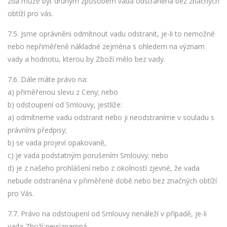
zda může být druhým způsobem vada odstraněna bez značných
obtíží pro vás.
7.5. Jsme oprávněni odmítnout vadu odstranit, je-li to nemožné
nebo nepřiměřeně nákladné zejména s ohledem na význam
vady a hodnotu, kterou by Zboží mělo bez vady.
7.6. Dále máte právo na:
a) přiměřenou slevu z Ceny; nebo
b) odstoupení od Smlouvy, jestliže:
a) odmítneme vadu odstranit nebo ji neodstraníme v souladu s
právními předpisy;
b) se vada projeví opakovaně,
c) je vada podstatným porušením Smlouvy; nebo
d) je z našeho prohlášení nebo z okolností zjevné, že vada
nebude odstraněna v přiměřené době nebo bez značných obtíží
pro Vás.
7.7. Právo na odstoupení od Smlouvy nenáleží v případě, je-li
vada Zboží nevýznamná.