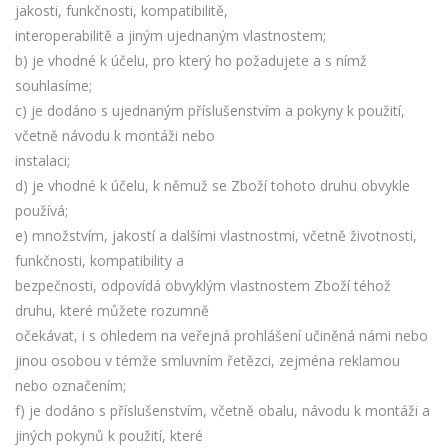
jakosti, funkčnosti, kompatibilitě,
interoperabilitě a jiným ujednaným vlastnostem;
b) je vhodné k účelu, pro který ho požadujete a s nímž
souhlasíme;
c) je dodáno s ujednaným příslušenstvím a pokyny k použití,
včetně návodu k montáži nebo
instalaci;
d) je vhodné k účelu, k němuž se Zboží tohoto druhu obvykle
používá;
e) množstvím, jakostí a dalšími vlastnostmi, včetně životnosti,
funkčnosti, kompatibility a
bezpečnosti, odpovídá obvyklým vlastnostem Zboží téhož
druhu, které můžete rozumně
očekávat, i s ohledem na veřejná prohlášení učiněná námi nebo
jinou osobou v témže smluvním řetězci, zejména reklamou
nebo označením;
f) je dodáno s příslušenstvím, včetně obalu, návodu k montáži a
jiných pokynů k použití, které