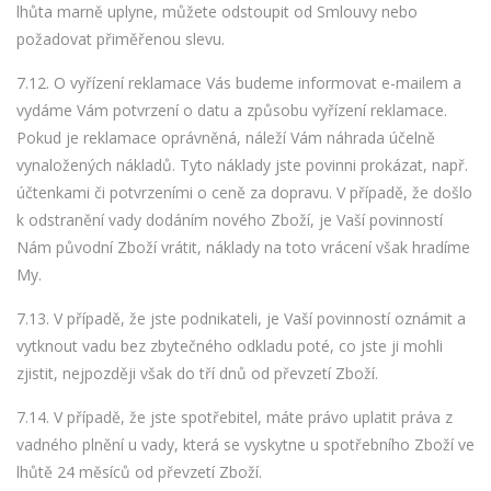
lhůta marně uplyne, můžete odstoupit od Smlouvy nebo
požadovat přiměřenou slevu.
7.12. O vyřízení reklamace Vás budeme informovat e-mailem a
vydáme Vám potvrzení o datu a způsobu vyřízení reklamace.
Pokud je reklamace oprávněná, náleží Vám náhrada účelně
vynaložených nákladů. Tyto náklady jste povinni prokázat, např.
účtenkami či potvrzeními o ceně za dopravu. V případě, že došlo
k odstranění vady dodáním nového Zboží, je Vaší povinností
Nám původní Zboží vrátit, náklady na toto vrácení však hradíme
My.
7.13. V případě, že jste podnikateli, je Vaší povinností oznámit a
vytknout vadu bez zbytečného odkladu poté, co jste ji mohli
zjistit, nejpozději však do tří dnů od převzetí Zboží.
7.14. V případě, že jste spotřebitel, máte právo uplatit práva z
vadného plnění u vady, která se vyskytne u spotřebního Zboží ve
lhůtě 24 měsíců od převzetí Zboží.