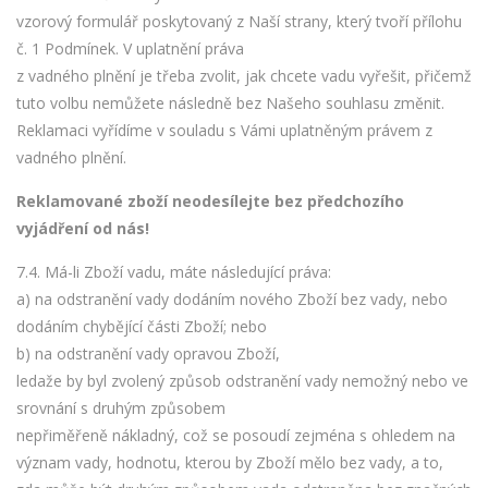
vzorový formulář poskytovaný z Naší strany, který tvoří přílohu
č. 1 Podmínek. V uplatnění práva
z vadného plnění je třeba zvolit, jak chcete vadu vyřešit, přičemž
tuto volbu nemůžete následně bez Našeho souhlasu změnit.
Reklamaci vyřídíme v souladu s Vámi uplatněným právem z
vadného plnění.
Reklamované zboží neodesílejte bez předchozího
vyjádření od nás!
7.4. Má-li Zboží vadu, máte následující práva:
a) na odstranění vady dodáním nového Zboží bez vady, nebo
dodáním chybějící části Zboží; nebo
b) na odstranění vady opravou Zboží,
ledaže by byl zvolený způsob odstranění vady nemožný nebo ve
srovnání s druhým způsobem
nepřiměřeně nákladný, což se posoudí zejména s ohledem na
význam vady, hodnotu, kterou by Zboží mělo bez vady, a to,