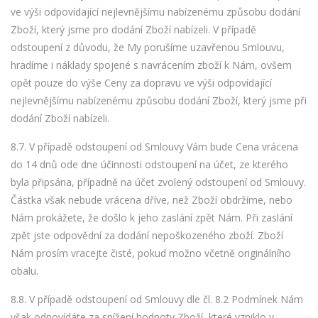
ve výši odpovídající nejlevnějšímu nabízenému způsobu dodání
Zboží, který jsme pro dodání Zboží nabízeli. V případě
odstoupení z důvodu, že My porušíme uzavřenou Smlouvu,
hradíme i náklady spojené s navrácením zboží k Nám, ovšem
opět pouze do výše Ceny za dopravu ve výši odpovídající
nejlevnějšímu nabízenému způsobu dodání Zboží, který jsme při
dodání Zboží nabízeli.
8.7. V případě odstoupení od Smlouvy Vám bude Cena vrácena
do 14 dnů ode dne účinnosti odstoupení na účet, ze kterého
byla připsána, případně na účet zvolený odstoupení od Smlouvy.
Částka však nebude vrácena dříve, než Zboží obdržíme, nebo
Nám prokážete, že došlo k jeho zaslání zpět Nám. Při zaslání
zpět jste odpovědní za dodání nepoškozeného zboží. Zboží
Nám prosím vracejte čisté, pokud možno včetně originálního
obalu.
8.8. V případě odstoupení od Smlouvy dle čl. 8.2 Podmínek Nám
však odpovídáte za snížení hodnoty Zboží, které vzniklo v