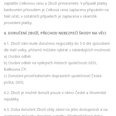
zaplatíte Celkovou cenu a Zboží převezmete. V případě platby
bankovním převodem je Celková cena zaplacena připsáním na
Náš účet, v ostatních případech je zaplacena v okamžik
provedení platby.
6. DORUČENÍ ZBOŽÍ, PŘECHOD NEBEZPEČÍ ŠKODY NA VĚCI
6.1. Zboží Vám bude doručeno nejpozději do 5-ti dní způsobem
dle Vaší volby, přičemž můžete vybírat z následujících možností:
a) Osobní odběr
b) Osobní odběr na výdejních místech společnosti GEIS,
Balíkovna ČP;
c) Doručení prostřednictvím dopravních společností Česká
pošta, GEIS;
6.2. Zboží je možné doručit pouze v rámci České a Slovenské
republiky.
6.3. Doba doručení Zboží vždy závisí na jeho dostupnosti a na
zvoleném způsobu doručení a platby. Předpokládaná doba