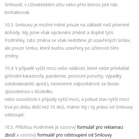
Smlouvě, v Uživatelském účtu nebo přes kterou jste nás
kontaktovali.
10.3. Smlouvu je možné měnit pouze na základě naší písemné
dohody. My jsme však oprávněni změnit a doplnit tyto
Podmínky, tato změna se však nedotkne již uzavřených Smluv,
ale pouze Smluv, které budou uzavřeny po účinnosti této
změny.
10.4. V případě vyšší moci nebo událostí, které nelze předvídat
(přírodní katastrofa, pandemie, provozní poruchy, výpadky
subdodavatelů apod.), neneseme odpovědnost za škodu
způsobenou v důsledku
nebo souvislosti s případy vyšší moci, a pokud stav vyšší moci
trvá po dobu delší než 10 dnů, máme My i Vy právo od Smlouvy
odstoupit.
10.5. Přílohou Podmínek je vzorový
formulář pro reklamaci
zboží
a vzorový
formulář pro odstoupení od Smlouvy
.