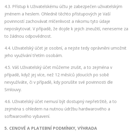
4.3. Přístup k Uživatelskému účtu je zabezpečen uživatelským
jménem a heslem. Ohledně těchto přístupových je Vaší
povinností zachovávat mlčenlivost a nikomu tyto údaje
neposkytovat. V případě, že dojde k jejich zneužití, neneseme za
to žádnou odpovědnost.
4.4. Uživatelský účet je osobní, a nejste tedy oprávněni umožnit
jeho využívání třetím osobám.
4.5. Váš Uživatelský účet můžeme zrušit, a to zejména v
případě, když jej více, než 12 měsíců jdoucích po sobě
nevyužíváte, či v případě, kdy porušíte své povinnosti dle
Smlouvy.
4.6. Uživatelský účet nemusí být dostupný nepřetržitě, a to
zejména s ohledem na nutnou údržbu hardwarového a
softwarového vybavení.
5.
CENOVÉ A PLATEBNÍ PODMÍNKY, VÝHRADA