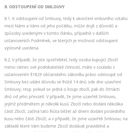
8. ODSTOUPENÍ OD SMLOUVY
8.1. K odstoupení od Smlouvy, tedy k ukončení smluvního vztahu
mezi Námi a Vámi od jeho počátku, může dojít z důvodů a
způsoby uvedenými v tomto článku, případně v dalších
ustanoveních Podmínek, ve kterých je možnost odstoupení
výslovně uvedena.
8.2. V případě, že jste spotřebitel, tedy osoba kupující Zboží
mimo rámec své podnikatelské činnosti, máte v souladu s
ustanovením §1829 občanského zákoníku právo odstoupit od
Smlouvy bez udání důvodu ve lhůtě 14 dnů ode dne uzavření
Smlouvy, resp. pokud se jedná o koupi zboží, pak do čtrnácti
dnů od jeho převzetí. V případě, že jsme uzavřeli Smlouvu,
jejímž předmětem je několik kusů Zboží nebo dodání několika
částí Zboží, začíná tato lhůta běžet až dnem dodání posledního
kusu nebo části Zboží, a v případě, že jsme uzavřeli Smlouvu, na
základě které Vám budeme Zboží dodávat pravidelně a