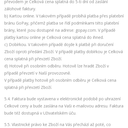
převodem je Celková cena splatná do 5-ti dní od zaslání
zálohové faktury.
b) Kartou online. V takovém případě probíhá platba přes platební
bránu GoPay, přičemž platba se řídí podmínkami této platební
brány, které jsou dostupné na adrese: gopay.com. V případě
platby kartou online je Celková cena splatná do ihned.
c) Dobírkou. V takovém případě dojde k platbě při doručení
Zboží oproti předání Zboží. V případě platby dobírkou je Celková
cena splatná při převzetí Zboží.
d) Hotově při osobním odběru. Hotově lze hradit Zboží v
případě převzetí v Naší provozovně.
V případě platby hotově při osobním odběru je Celková cena
splatná při převzetí Zboží.
5.4. Faktura bude vystavena v elektronické podobě po uhrazení
Celkové ceny a bude zaslána na Vaši e-mailovou adresu. Faktura
bude též dostupná v Uživatelském úču.
5.5. Vlastnické právo ke Zboží na Vás přechází až poté, co