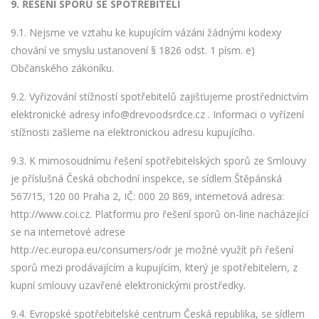
9. ŘEŠENÍ SPORŮ SE SPOTŘEBITELI
9.1. Nejsme ve vztahu ke kupujícím vázáni žádnými kodexy
chování ve smyslu ustanovení § 1826 odst. 1 písm. e)
Občanského zákoníku.
9.2. Vyřizování stížností spotřebitelů zajišťujeme prostřednictvím
elektronické adresy info@drevoodsrdce.cz . Informaci o vyřízení
stížnosti zašleme na elektronickou adresu kupujícího.
9.3. K mimosoudnímu řešení spotřebitelských sporů ze Smlouvy
je příslušná Česká obchodní inspekce, se sídlem Štěpánská
567/15, 120 00 Praha 2, IČ: 000 20 869, internetová adresa:
http://www.coi.cz. Platformu pro řešení sporů on-line nacházející
se na internetové adrese
http://ec.europa.eu/consumers/odr je možné využít při řešení
sporů mezi prodávajícím a kupujícím, který je spotřebitelem, z
kupní smlouvy uzavřené elektronickými prostředky.
9.4. Evropské spotřebitelské centrum Česká republika, se sídlem