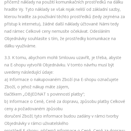
přičemž náklady na použití komunikačních prostředků na dálku
hradíte Vy. Tyto náklady se však nijak neliší od základní sazby,
kterou hradíte za používání těchto prostředků (tedy zejména za
přístup k internetu), žádné další náklady účtované Námi tedy
nad rámec Celkové ceny nemusíte očekávat. Odesláním
Objednávky souhlasíte s tím, že prostředky komunikace na
dálku využíváme.
3.3. K tomu, abychom mohli Smlouvu uzavřít, je třeba, abyste
na E-shopu vytvořili Objednávku. V tomto návrhu musí být
uvedeny následující údaje:
a) Informace o nakupovaném Zboží (na E-shopu označujete
Zboží, o jehož nákup máte zájem,
tlačítkem „OBJEDNAT s povinností platby“;
b) Informace o Ceně, Ceně za dopravu, způsobu platby Celkové
ceny a požadovaném způsobu
doručení Zboží; tyto informace budou zadány v rámci tvorby
Objednávky v rámci uživatelského
prostředí E-shopu, přičemž informace o Ceně, Ceně za dopravu