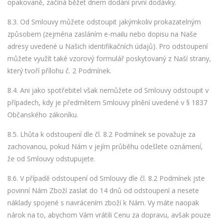
opakovaně, začíná běžet dnem dodání první dodávky.
8.3. Od Smlouvy můžete odstoupit jakýmkoliv prokazatelným
způsobem (zejména zasláním e-mailu nebo dopisu na Naše
adresy uvedené u Našich identifikačních údajů). Pro odstoupení
můžete využít také vzorový formulář poskytovaný z Naší strany,
který tvoří přílohu č. 2 Podmínek.
8.4. Ani jako spotřebitel však nemůžete od Smlouvy odstoupit v
případech, kdy je předmětem Smlouvy plnění uvedené v § 1837
Občanského zákoníku.
8.5. Lhůta k odstoupení dle čl. 8.2 Podmínek se považuje za
zachovanou, pokud Nám v jejím průběhu odešlete oznámení,
že od Smlouvy odstupujete.
8.6. V případě odstoupení od Smlouvy dle čl. 8.2 Podmínek jste
povinní Nám Zboží zaslat do 14 dnů od odstoupení a nesete
náklady spojené s navrácením zboží k Nám. Vy máte naopak
nárok na to, abychom Vám vrátili Cenu za dopravu, avšak pouze