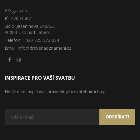
AD go s.r.o.
IČ: 47051507
Sídlo: Jeseninova 540/53,
40003 Ústí nad Labem
Telefon: +420 725 572 034
Email: info@drevenaoznameni.cz
INSPIRACE PRO VAŠÍ SVATBU
Nechte se inspirovat pravidelnými svatebními tipy!
ODEBÍRAT!