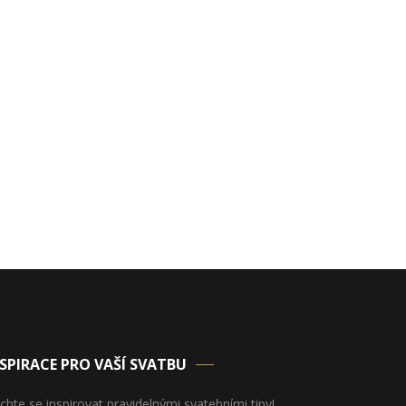
SPIRACE PRO VAŠÍ SVATBU
chte se inspirovat pravidelnými svatebními tipy!