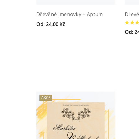
Dřevěné jmenovky – Aptum
Dřevě
Od:
24,00
Kč
Náhled
Vybrat variantu
Od:
2
Vyb
AKCE