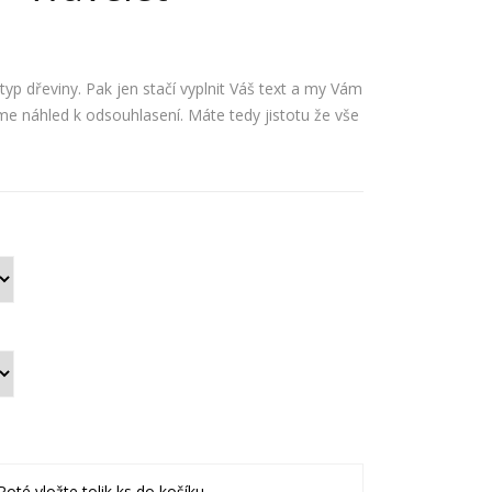
řev
řev
ěné
ěné
jme
jme
typ dřeviny. Pak jen stačí vyplnit Váš text a my Vám
nov
nov
 náhled k odsouhlasení. Máte tedy jistotu že vše
ky –
ky –
Sile
Line
ntiu
a
m