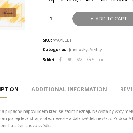
Dřevěné
ADD TO CART
jmenovky
-
Wavelet
SKU:
WAVELET
quantity
Categories:
Jmenovky
,
Vizitky
Sdílet
IPTION
ADDITIONAL INFORMATION
REVI
 případně napoví lidem kteří se zatím neznají. Nevěsta by vždy měla 
 po její levé straně otec nevěsty a dále svědek nevěsty. Podobně t
ženicha a ženichova svědka