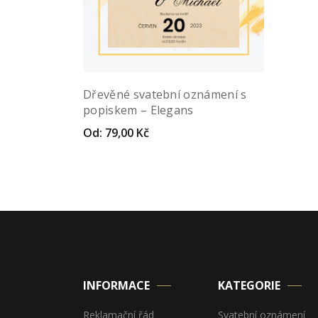
Dřevěné svatební oznámení s
popiskem – Elegans
Od:
79,00
Kč
Náhled
Vybrat variantu
INFORMACE
KATEGORIE
Reklamační řád
Svatební oznámení