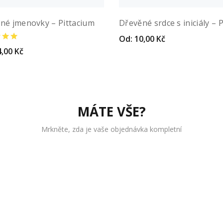
né jmenovky – Pittacium
Dřevěné srdce s iniciály –
Od:
10,00
Kč
Select options
4,00
Kč
Náhled
rat variantu
MÁTE VŠE?
Mrkněte, zda je vaše objednávka kompletní