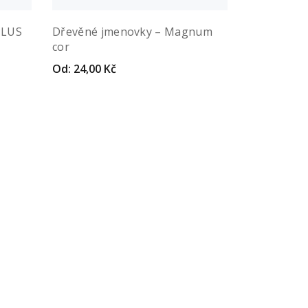
 PLUS
Dřevěné jmenovky – Magnum
Dřevěné jm
cor
Od:
24,00
K
Náhled
Vybrat var
Od:
24,00
Kč
Náhled
Vybrat variantu