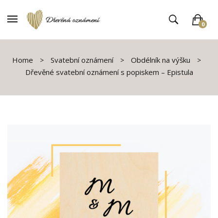
0
V košíku není žádné zboží
Home
Svatební oznámení
Obdélník na výšku
Dřevěné svatební oznámení s popiskem – Epistula