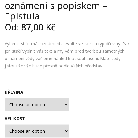
oznámení s popiskem –
řev
řev
ěné
ěné
Epistula
sva
sva
Od:
87,00
Kč
teb
teb
ní
ní
Vyberte si formát oznámení a zvolte velikost a typ dřeviny. Pak
ozn
ozn
jen stačí vyplnit Váš text a my Vám před tvorbou samotných
ám
ám
oznámení vždy zašleme náhled k odsouhlasení. Máte tedy
ení
ení
jistotu že vše bude přesně podle Vašich představ.
s
s
pop
pop
iske
iske
DŘEVINA
m –
m –
Pat
Iunc
et
tura
VELIKOST