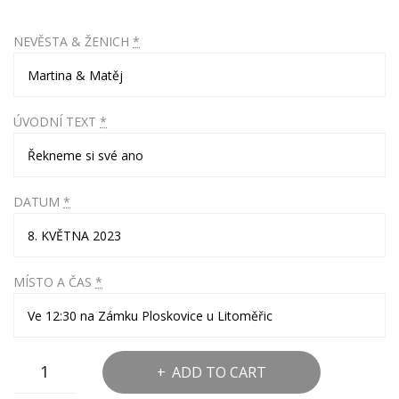
NEVĚSTA & ŽENICH
*
ÚVODNÍ TEXT
*
DATUM
*
MÍSTO A ČAS
*
Dřevěné
ADD TO CART
svatební