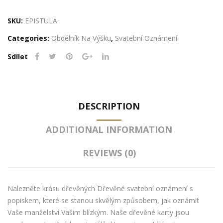
oznámení
s
SKU:
EPISTULA
popiskem
Categories:
Obdélník Na Výšku
,
Svatební Oznámení
-
Epistula
Sdílet
quantity
DESCRIPTION
ADDITIONAL INFORMATION
REVIEWS (0)
Nalezněte krásu dřevěných Dřevěné svatební oznámení s
popiskem, které se stanou skvělým způsobem, jak oznámit
Vaše manželství Vašim blízkým. Naše dřevěné karty jsou