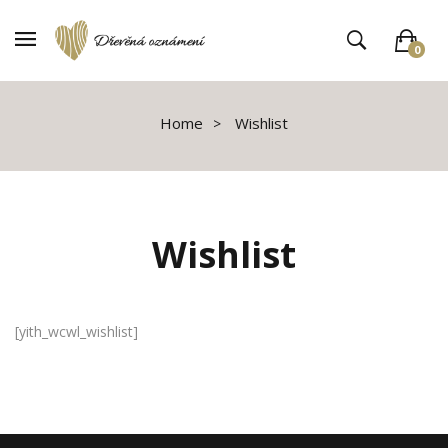
0
V košíku není žádné zboží
Home
Wishlist
Wishlist
[yith_wcwl_wishlist]